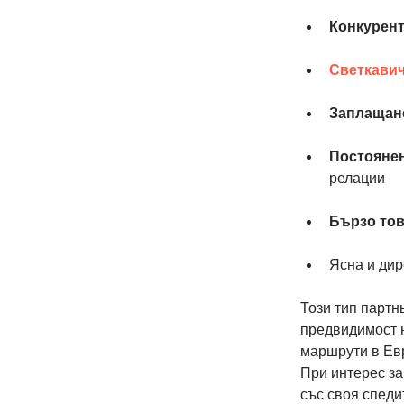
Конкурент
Светкавич
Заплащане
Постоянен
релации
Бързо тов
Ясна и дир
Този тип партн
предвидимост н
маршрути в Ев
При интерес за
със своя спеди