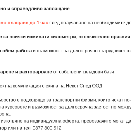
но и справедливо заплащане
но плащане до 1 час
 след получаване на необходимите д
 за всички изминати километри, включително празния
 обем работа
 и възможност за дългосрочно сътрудничеств
арене и разтоварване
 от собствени складови бази
ектна комуникация с екипа на Некст Спед ООД
ьорство е подходящо за транспортни фирми, които искат по
а курсовете и възможност за дългосрочна заетост по межд
ропа.
 изготвяне на индивидуална оферта, превозвачите могат да
тор или на тел. 0877 800 512