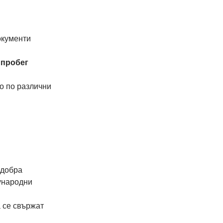
окументи
 пробег
о по различни 
-добра 
ународни 
 се свържат 