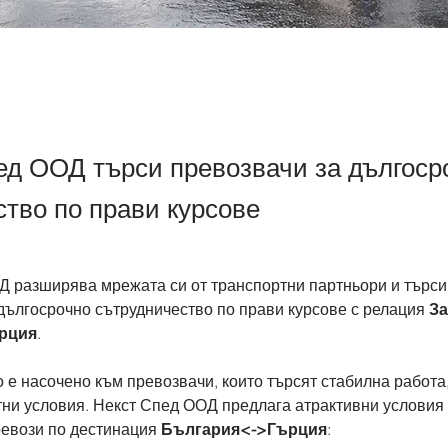
ед ООД търси превозвачи за дългоср
ство по прави курсове
Д разширява мрежата си от транспортни партньори и търси
дългосрочно сътрудничество по прави курсове с релация 
За
ърция
.
е насочено към превозвачи, които търсят стабилна работа,
тни условия. Некст Спед ООД предлага атрактивни условия 
евози по дестинация 
България<->Гърция
: