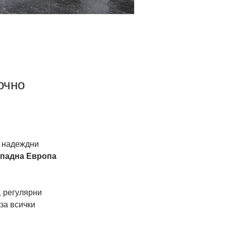
очно
 надеждни 
падна Европа 
 регулярни 
за всички 