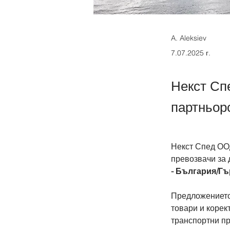
A. Aleksiev
7.07.2025 г.
Некст Сп
партньор
Некст Спед ОО
превозвачи за 
- България/Г
Предложението 
товари и корек
транспортни пр